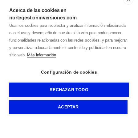
Acerca de las cookies en
Comprar
nortegestioninversiones.com
Servicios
Usamos cookies para recolectar y analizar información relacionada
con el uso y desempeño de nuestro sitio web para poder proveer
San Sebastián
funcionalidades relacionadas con las redes sociales, y para mejorar
Equipo
y personalizar adecuadamente el contenido y publicidad en nuestro
Contactar
sitio web.
Más información
Configuración de cookies
Encuentra tu inmueble
RECHAZAR TODO
Pisos en venta en Donostia-San Sebastián
Casas en venta en Donostia-San Sebastián
ACEPTAR
696729169
WhatsApp