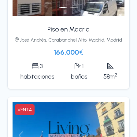
Piso en Madrid
José Andrés, Carabanchel Alto, Madrid, Madrid
166.000
€
3
1
2
hab
itaciones
baños
58m
VENTA