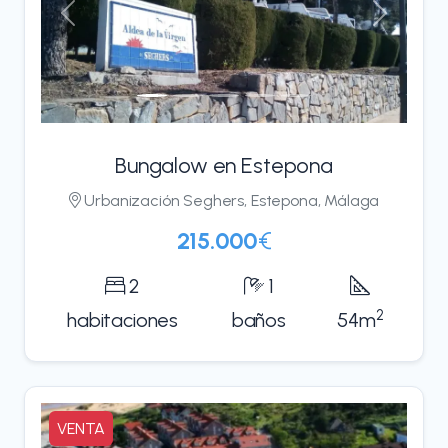
Anterior
Siguient
Bungalow en Estepona
Urbanización Seghers, Estepona, Málaga
215.000
€
2
1
2
hab
itaciones
baños
54m
VENTA